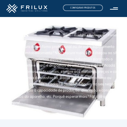
CONFIGURAR PRODUTOS
Fornos
Início
/
Hotelaria e Restauração
/ Fornos
Está à procura de um forno profissional ou de outro equipamento
para o seu estabelecimento? Não procure mais, você chegou ao sítio
certo. Na Frilux vendemos equipamentos industriais para todo o
país (continente e ilhas) e dispomos de uma vasta e diversificada
seleção de fornos profissionais, sempre aos melhores preços e com
a maior garantia de satisfação. Basta você escolher o forno ou
equipamento que mais se adapta às necessidades do seu negócio,
quer em relação à capacidade de produção, dimensão e consumo
energético do aparelho, etc. Porquê esperar mais? Faça já aqui a sua
compra!