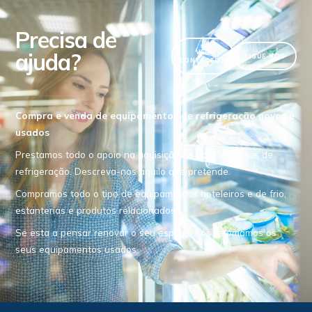
Precisa de
ajuda?
VER
LIGUE-NOS
CONTACTOS
Compra e venda de equipamentos de refrigeração novos e
usados
Prestamos todo o apoio na aquisição de equipamentos de
refrigeração. Descreva-nos aquilo que pretende.
Compramos todo o tipo de equipamentos hoteleiros e de frio,
estanterias e produtos relacionados.
Se esta a pensar renovar o seu espaço, nós retomamos os
seus equipamentos usados.