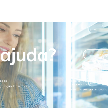
 ajuda?
VER CON
sados
Compramos todo o tipo de e
relacionados.
igeração. Descreva-nos
Se esta a pensar renovar 