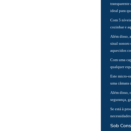
transparente 
ideal para q
Com 5 níveis
cozinhar e aq
Além disso, 
sinal sonoro
aquecidos co
Com uma capa
qualquer esp
Este micro-
uma câmara 
Além disso, 
segurança, ga
Se está à pro
necessidades 
Sob Cons