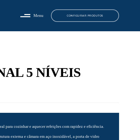
Menu
CONFIGURAR PRODUTOS
AL 5 NÍVEIS
eal para cozinhar e aquecer refeições com rapidez e eficiência.
utura externa e câmara em aço inoxidável, a porta de vidro