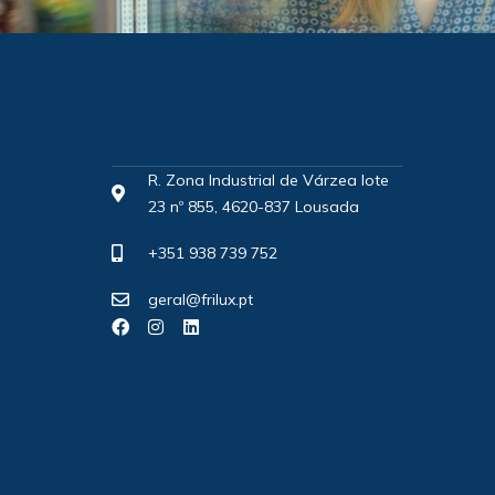
R. Zona Industrial de Várzea lote
23 nº 855, 4620-837 Lousada
+351 938 739 752
geral@frilux.pt