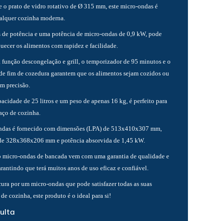
e o prato de vidro rotativo de Ø 315 mm, este micro-ondas é
ualquer cozinha moderna.
 de potência e uma potência de micro-ondas de 0,9 kW, pode
uecer os alimentos com rapidez e facilidade.
a função descongelação e grill, o temporizador de 95 minutos e o
 de fim de cozedura garantem que os alimentos sejam cozidos ou
m precisão.
cidade de 25 litros e um peso de apenas 16 kg, é perfeito para
aço de cozinha.
ondas é fornecido com dimensões (LPA) de 513x410x307 mm,
de 328x368x206 mm e potência absorvida de 1,45 kW.
o micro-ondas de bancada vem com uma garantia de qualidade e
rantindo que terá muitos anos de uso eficaz e confiável.
cura por um micro-ondas que pode satisfazer todas as suas
de cozinha, este produto é o ideal para si!
ulta