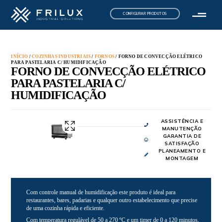
CONFIGURAR PRODUTOS
INÍCIO
/
COZINHAS INDUSTRIAIS
/
FORNOS
/ FORNO DE CONVECÇÃO ELÉTRICO
PARA PASTELARIA C/ HUMIDIFICAÇÃO
FORNO DE CONVECÇÃO ELÉTRICO
PARA PASTELARIA C/
HUMIDIFICAÇÃO
ASSISTÊNCIA E
MANUTENÇÃO
GARANTIA DE
SATISFAÇÃO
PLANEAMENTO E
MONTAGEM
Com controle manual de humidificação este produto é ideal para
restaurantes, bares, padarias e qualquer outro estabelecimento que precise
de uma cozinha rápida e eficiente.
Com temperatura regulável de 50 a 270 ºC e um timer de 0 a 120 minutos,