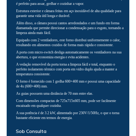
é perfeito para assar, grelhar e cozinhar a vapor.
Estrutura exterior e câmara feitas em aço inoxidável de alta qualidade para
garantir uma vida útil longa e durável.
Além disso, a câmara possui cantos arredondados e um fundo em forma
diamantada que permite direcionar a condensação para o esgoto, tornando a
limpeza ainda mais fácil.
Equipado com 2 ventiladores, este forno distribui uniformemente o calor,
resultando em alimentos cozidos de forma mais rápida e consistente.
A porta com micro-switch desliga automaticamente os ventiladores na sua
abertura, o que economiza energia e evita acidentes.
A vedação removível da porta torna a limpeza fácil e total, enquanto o
perfeito isolamento térmico com porta em vidro duplo ajuda a manter a
temperatura consistente.
O forno é fornecido com 1 grelha 600×400 mm e possui uma capacidade
de 4x (600×400) mm.
As guias possuem uma distância de 70 mm entre elas.
Com dimensões compactas de 725x715x605 mm, pode ser facilmente
encaixado em qualquer cozinha.
A sua potência é de 3.2 kW, alimentado por 230V/1/50Hz, o que o torna
bastante eficiente em termos de energia.
Sob Consulta