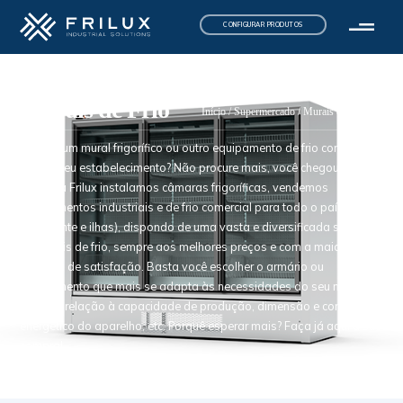
CONFIGURAR PRODUTOS
Murais de Frio
Início
/
Supermercado
/ Murais de Frio
Procura um mural frigorífico ou outro equipamento de frio comercial
para o seu estabelecimento? Não procure mais, você chegou ao sítio
certo. Na Frilux instalamos câmaras frigoríficas, vendemos
equipamentos industriais e de frio comercial para todo o país
(continente e ilhas), dispondo de uma vasta e diversificada seleção
de murais de frio, sempre aos melhores preços e com a maior
garantia de satisfação. Basta você escolher o armário ou
equipamento que mais se adapta às necessidades do seu negócio,
quer em relação à capacidade de produção, dimensão e consumo
energético do aparelho, etc. Porquê esperar mais? Faça já aqui a sua
compra!