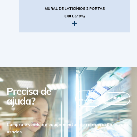
MURAL DE LATICÍNIOS 2 PORTAS
0,00
€
(s/ IVA)
Precisa de
ajuda?
VER
LIGUE-NOS
CONTACTOS
Compra e venda de equipamentos de refrigeração novos e
usados