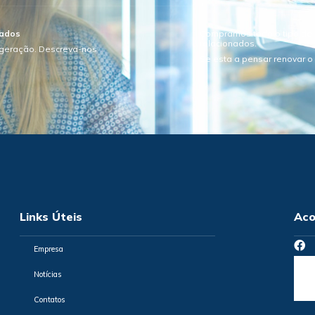
sados
Compramos todo o tipo de e
relacionados.
igeração. Descreva-nos
Se esta a pensar renovar 
Links Úteis
Aco
Empresa
Notícias
Contatos