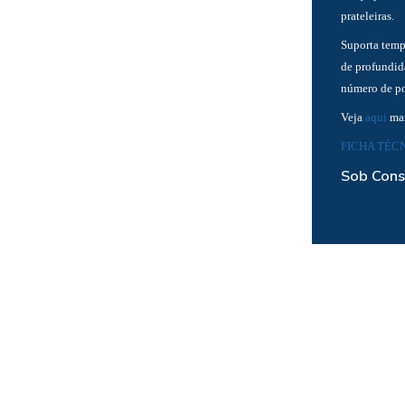
prateleiras.
Suporta temp
de profundid
número de po
Veja
aqui
mai
FICHA TÉCN
Sob Cons