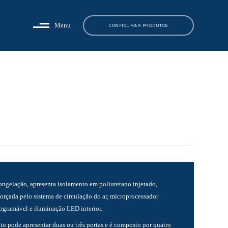
Menu
CONFIGURAR PRODUTOS
ongelação, apresenta isolamento em poliuretano injetado,
forçada pelo sistema de circulação do ar, microprocessador
rogramável e iluminação LED interior.
o pode apresentar duas ou três portas e é composto por quatro