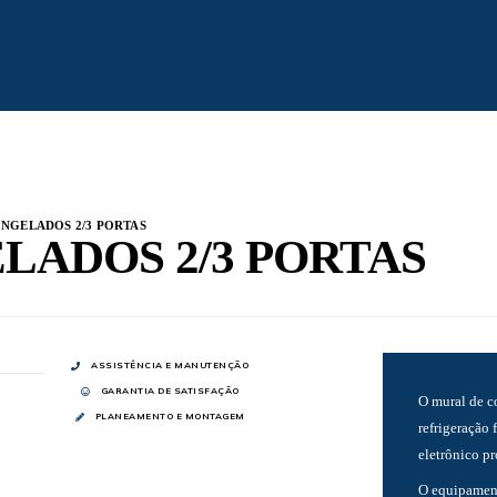
ONGELADOS 2/3 PORTAS
LADOS 2/3 PORTAS
ASSISTÊNCIA E MANUTENÇÃO
GARANTIA DE SATISFAÇÃO
O mural de c
PLANEAMENTO E MONTAGEM
refrigeração 
eletrônico p
O equipament