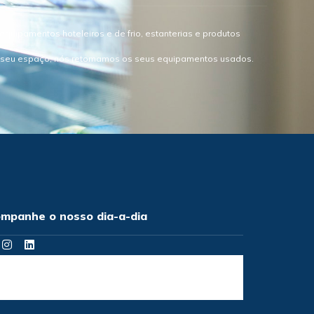
quipamentos hoteleiros e de frio, estanterias e produtos
o seu espaço, nós retomamos os seus equipamentos usados.
mpanhe o nosso dia-a-dia