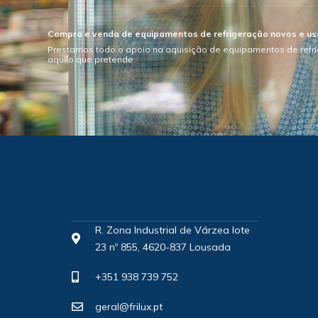
Compra e venda de equipamentos de refrigeração novos e u
Prestamos todo o apoio na aquisição de equipamentos de refr
aquilo que pretende.
R. Zona Industrial de Várzea lote
23 nº 855, 4620-837 Lousada
+351 938 739 752
geral@frilux.pt