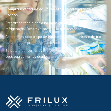
Compra e venda de equipamentos de refrigeração novos e
usados
Prestamos todo o apoio na aquisição de equipamentos de
refrigeração. Descreva-nos aquilo que pretende.
Compramos todo o tipo de equipamentos hoteleiros e de frio,
estanterias e produtos relacionados.
Se esta a pensar renovar o seu espaço, nós retomamos os
seus equipamentos usados.