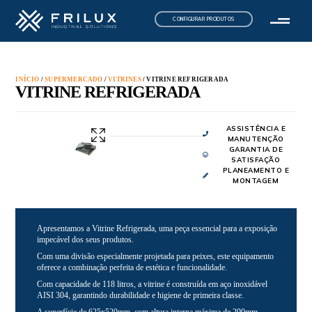
CONFIGURAR PRODUTOS
INÍCIO
/
SUPERMERCADO
/
VITRINES
/ VITRINE REFRIGERADA
VITRINE REFRIGERADA
ASSISTÊNCIA E
MANUTENÇÃO
GARANTIA DE
SATISFAÇÃO
PLANEAMENTO E
MONTAGEM
Apresentamos a Vitrine Refrigerada, uma peça essencial para a exposição
impecável dos seus produtos.
Com uma divisão especialmente projetada para peixes, este equipamento
oferece a combinação perfeita de estética e funcionalidade.
Com capacidade de 118 litros, a vitrine é construída em aço inoxidável
AISI 304, garantindo durabilidade e higiene de primeira classe.