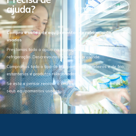
ajuda?
VER
LIGUE-NOS
CONTACTOS
Compra e venda de equipamentos de refrigeração novos e
usados
Prestamos todo o apoio na aquisição de equipamentos de
refrigeração. Descreva-nos aquilo que pretende.
Compramos todo o tipo de equipamentos hoteleiros e de frio,
estanterias e produtos relacionados.
Se esta a pensar renovar o seu espaço, nós retomamos os
seus equipamentos usados.