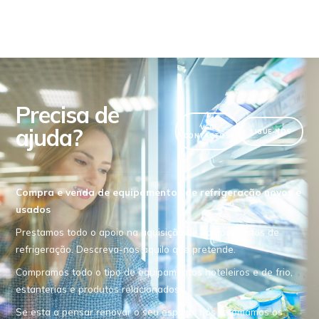
Precisa de
ajuda?
VER
LIGUE-NOS
CONTACTOS
Compra e venda de equipamentos de refrigeração novos e
usados
Prestamos todo o apoio na aquisição de equipamentos de
refrigeração. Descreva-nos aquilo que pretende.
Compramos todo o tipo de equipamentos hoteleiros e de frio,
estanterias e produtos relacionados.
Se esta a pensar renovar o seu espaço, nós retomamos os