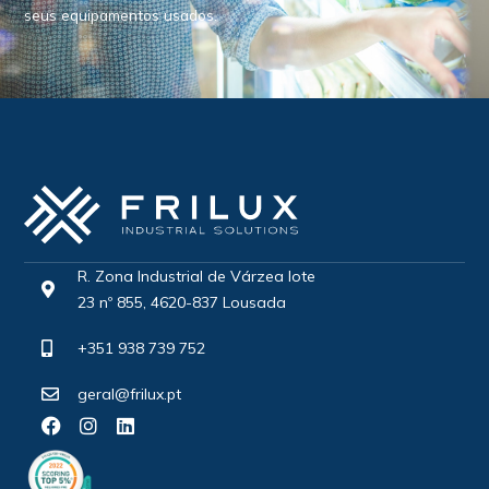
seus equipamentos usados.
R. Zona Industrial de Várzea lote
23 nº 855, 4620-837 Lousada
+351 938 739 752
geral@frilux.pt