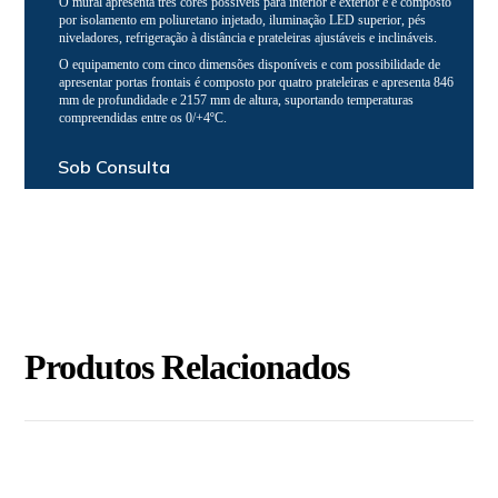
O mural apresenta três cores possíveis para interior e exterior e é composto
por isolamento em poliuretano injetado, iluminação LED superior, pés
niveladores, refrigeração à distância e prateleiras ajustáveis e inclináveis.
O equipamento com cinco dimensões disponíveis e com possibilidade de
apresentar portas frontais é composto por quatro prateleiras e apresenta 846
mm de profundidade e 2157 mm de altura, suportando temperaturas
compreendidas entre os 0/+4ºC.
Sob Consulta
Produtos Relacionados