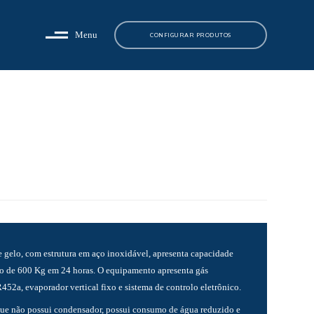
Menu
CONFIGURAR PRODUTOS
 gelo, com estrutura em aço inoxidável, apresenta capacidade
o de 600 Kg em 24 horas. O equipamento apresenta gás
R452a, evaporador vertical fixo e sistema de controlo eletrônico.
ue não possui condensador, possui consumo de água reduzido e