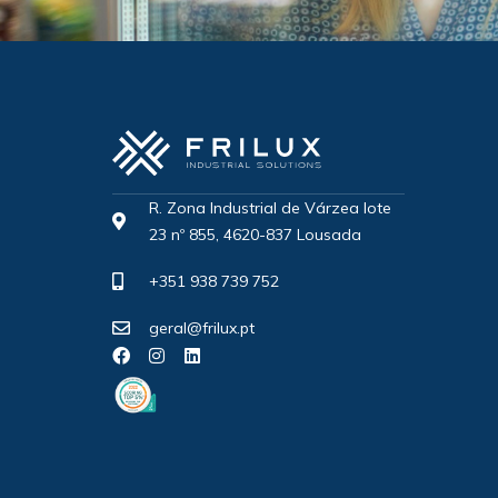
R. Zona Industrial de Várzea lote
23 nº 855, 4620-837 Lousada
+351 938 739 752
geral@frilux.pt