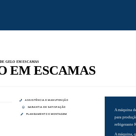
 DE GELO EM ESCAMAS
O EM ESCAMAS
ASSISTÊNCIA E MANUTENÇÃO
GARANTIA DE SATISFAÇÃO
A máquina de
PLANEAMENTO E MONTAGEM
para produçã
refrigerante 
A máquina, q