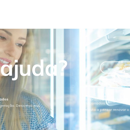
 ajuda?
VER CON
sados
Compramos todo o tipo de e
relacionados.
igeração. Descreva-nos
Se esta a pensar renovar 