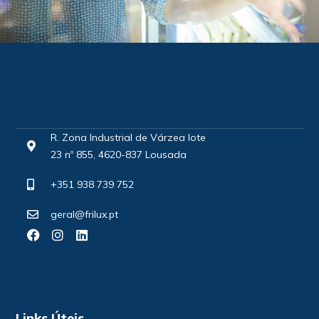
R. Zona Industrial de Várzea lote
23 nº 855, 4620-837 Lousada
+351 938 739 752
geral@frilux.pt
Links Úteis