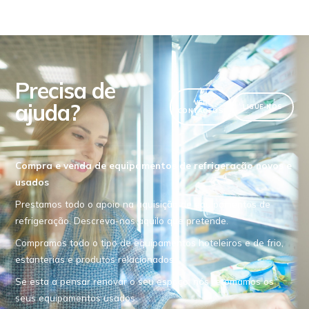
Precisa de
ajuda?
VER
LIGUE-NOS
CONTACTOS
Compra e venda de equipamentos de refrigeração novos e
usados
Prestamos todo o apoio na aquisição de equipamentos de
refrigeração. Descreva-nos aquilo que pretende.
Compramos todo o tipo de equipamentos hoteleiros e de frio,
estanterias e produtos relacionados.
Se esta a pensar renovar o seu espaço, nós retomamos os
seus equipamentos usados.