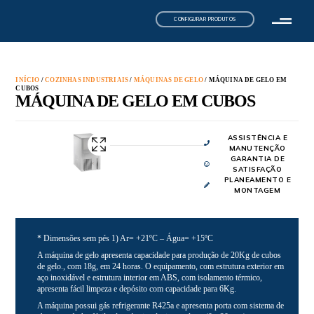
CONFIGURAR PRODUTOS
INÍCIO
/
COZINHAS INDUSTRIAIS
/
MÁQUINAS DE GELO
/ MÁQUINA DE GELO EM
CUBOS
MÁQUINA DE GELO EM CUBOS
ASSISTÊNCIA E
MANUTENÇÃO
GARANTIA DE
SATISFAÇÃO
PLANEAMENTO E
MONTAGEM
* Dimensões sem pés 1) Ar= +21ºC – Água= +15ºC
A máquina de gelo apresenta capacidade para produção de 20Kg de cubos
de gelo., com 18g, em 24 horas. O equipamento, com estrutura exterior em
aço inoxidável e estrutura interior em ABS, com isolamento térmico,
apresenta fácil limpeza e depósito com capacidade para 6Kg.
A máquina possui gás refrigerante R425a e apresenta porta com sistema de