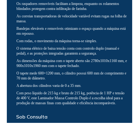
Os raspadores removíveis facilitam a limpeza, enquanto os rolamentos
blindados protegem contra infiltração de farinha.
As correias transportadoras de velocidade variável evitam rugas na folha de
massa.
Bandejas eleváveis e removíveis otimizam o espaço quando a máquina está
em repouso.
Com rodas, o movimento da máquina torna-se simples.
O sistema elétrico de baixa tensão conta com controlo duplo (manual e
pedal), e as proteções integradas garantem a segurança.
As dimensões da máquina com o tapete aberto são 2780x1010x1160 mm, e
900x1010x1960 mm com o tapete fechado.
O tapete mede 600×1200 mm, o cilindro possui 600 mm de comprimento e
70 mm de diâmetro.
A abertura dos cilindros varia de 0 a 35 mm.
Com peso líquido de 215 kg e bruto de 215 kg, potência de 1 HP e tensão
de 400 V, este Laminador Massa Controlo Duplo é a escolha ideal para a
produção de massas finas com qualidade e eficiência incomparáveis.
Sob Consulta