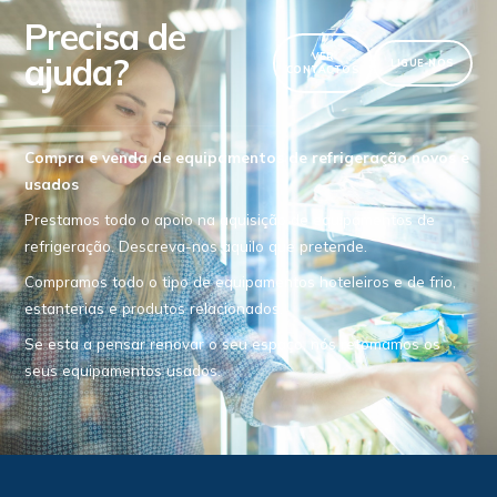
Precisa de
ajuda?
VER
LIGUE-NOS
CONTACTOS
Compra e venda de equipamentos de refrigeração novos e
usados
Prestamos todo o apoio na aquisição de equipamentos de
refrigeração. Descreva-nos aquilo que pretende.
Compramos todo o tipo de equipamentos hoteleiros e de frio,
estanterias e produtos relacionados.
Se esta a pensar renovar o seu espaço, nós retomamos os
seus equipamentos usados.