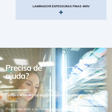
LAMINADOR ESPESSURAS FINAS 400V
Precisa de
ajuda?
VER
LIGUE-NOS
CONTACTOS
Compra e venda de equipamentos de refrigeração novos e
usados
Prestamos todo o apoio na aquisição de equipamentos de