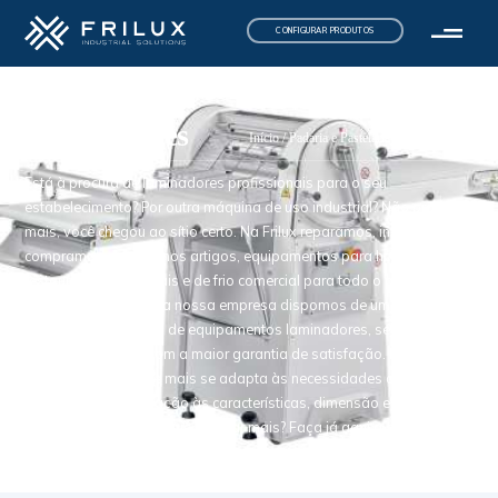
CONFIGURAR PRODUTOS
Laminadores
Início
/
Padaria e Pastelaria
/ Laminadores
Está à procura de laminadores profissionais para o seu
estabelecimento? Por outra máquina de uso industrial? Não procure
mais, você chegou ao sítio certo. Na Frilux reparamos, instalamos,
compramos e vendemos artigos, equipamentos para hotelaria,
restauração, industriais e de frio comercial para todo o país
(continente e ilhas). Na nossa empresa dispomos de uma vasta e
diversificada seleção de equipamentos laminadores, sempre aos
melhores preços e com a maior garantia de satisfação. Basta você
escolher o artigo que mais se adapta às necessidades do seu
negócio, quer em relação às características, dimensão e aparência
dos produtos, etc. Porquê esperar mais? Faça já aqui a sua compra!