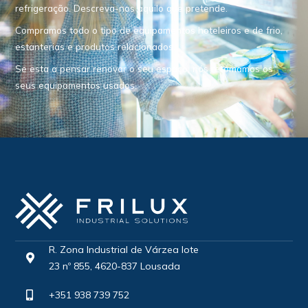
refrigeração. Descreva-nos aquilo que pretende.
Compramos todo o tipo de equipamentos hoteleiros e de frio,
estanterias e produtos relacionados.
Se esta a pensar renovar o seu espaço, nós retomamos os
seus equipamentos usados.
R. Zona Industrial de Várzea lote
23 nº 855, 4620-837 Lousada
+351 938 739 752