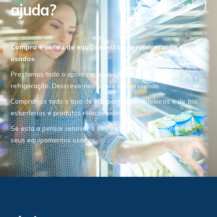
ajuda?
VER
LIGUE-NOS
CONTACTOS
Compra e venda de equipamentos de refrigeração novos e
usados
Prestamos todo o apoio na aquisição de equipamentos de
refrigeração. Descreva-nos aquilo que pretende.
Compramos todo o tipo de equipamentos hoteleiros e de frio,
estanterias e produtos relacionados.
Se esta a pensar renovar o seu espaço, nós retomamos os
seus equipamentos usados.