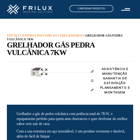
CONFIGURAR PRODUTOS
INÍCIO
/
COZINHAS INDUSTRIAIS
/
GRELHADORES
/ GRELHADOR GÁS PEDRA
VULCÂNICA 7KW
GRELHADOR GÁS PEDRA
VULCÂNICA 7KW
ASSISTÊNCIA E
MANUTENÇÃO
GARANTIA DE
SATISFAÇÃO
PLANEAMENTO E
MONTAGEM
Grelhador a gás de pedra vulcânica com potência total de 7KW, o
equipamento perfeito para quem ama churrascos e quer desfrutar do melhor
sabor sem sair de casa.
Com a sua estrutura em aço inoxidável, é um produto resistente e durável,
além de fácil de limpar.