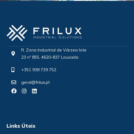
R. Zona Industrial de Várzea lote
23 nº 855, 4620-837 Lousada
+351 938 739 752
geral@frilux.pt
Links Úteis