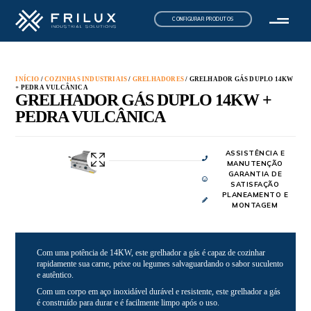
CONFIGURAR PRODUTOS
INÍCIO
/
COZINHAS INDUSTRIAIS
/
GRELHADORES
/ GRELHADOR GÁS DUPLO 14KW
+ PEDRA VULCÂNICA
GRELHADOR GÁS DUPLO 14KW +
PEDRA VULCÂNICA
ASSISTÊNCIA E
MANUTENÇÃO
GARANTIA DE
SATISFAÇÃO
PLANEAMENTO E
MONTAGEM
Com uma potência de 14KW, este grelhador a gás é capaz de cozinhar
rapidamente sua carne, peixe ou legumes salvaguardando o sabor suculento
e autêntico.
Com um corpo em aço inoxidável durável e resistente, este grelhador a gás
é construído para durar e é facilmente limpo após o uso.