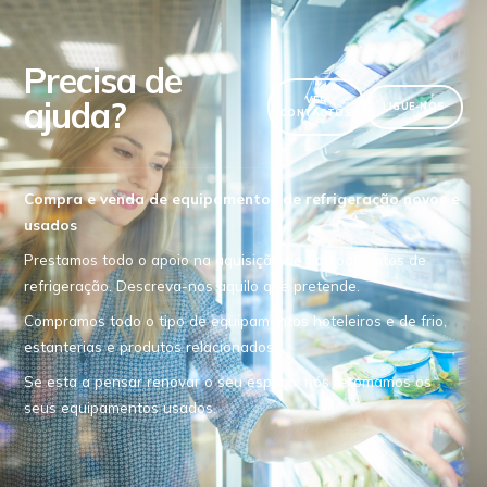
Precisa de
ajuda?
VER
LIGUE-NOS
CONTACTOS
Compra e venda de equipamentos de refrigeração novos e
usados
Prestamos todo o apoio na aquisição de equipamentos de
refrigeração. Descreva-nos aquilo que pretende.
Compramos todo o tipo de equipamentos hoteleiros e de frio,
estanterias e produtos relacionados.
Se esta a pensar renovar o seu espaço, nós retomamos os
seus equipamentos usados.