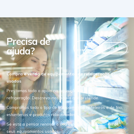
Precisa de
ajuda?
VER
LIGUE-NOS
CONTACTOS
Compra e venda de equipamentos de refrigeração novos e
usados
Prestamos todo o apoio na aquisição de equipamentos de
refrigeração. Descreva-nos aquilo que pretende.
Compramos todo o tipo de equipamentos hoteleiros e de frio,
estanterias e produtos relacionados.
Se esta a pensar renovar o seu espaço, nós retomamos os
seus equipamentos usados.