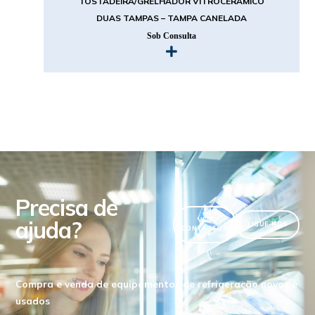
TOSTADEIRA/GRELHADOR VITROCERÂMICO
DUAS TAMPAS – TAMPA CANELADA
Sob Consulta
Precisa de
ajuda?
VER
LIGUE-NOS
CONTACTOS
Compra e venda de equipamentos de refrigeração novos e
usados