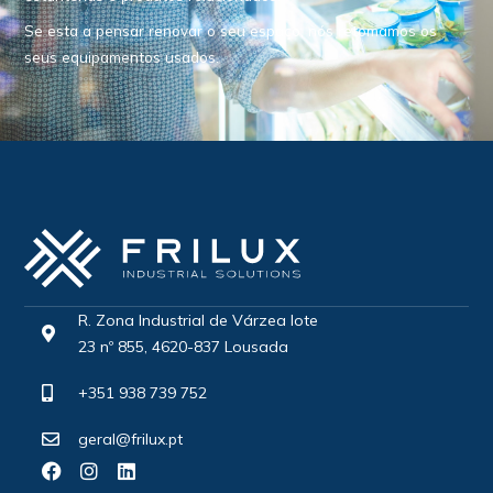
Se esta a pensar renovar o seu espaço, nós retomamos os
seus equipamentos usados.
R. Zona Industrial de Várzea lote
23 nº 855, 4620-837 Lousada
+351 938 739 752
geral@frilux.pt