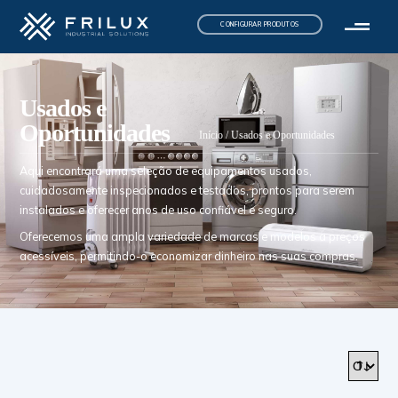
CONFIGURAR PRODUTOS
Usados e
Oportunidades
Início
/ Usados e Oportunidades
Aqui encontrará uma seleção de equipamentos usados,
cuidadosamente inspecionados e testados, prontos para serem
instalados e oferecer anos de uso confiável e seguro.
Oferecemos uma ampla variedade de marcas e modelos a preços
acessíveis, permitindo-o economizar dinheiro nas suas compras.