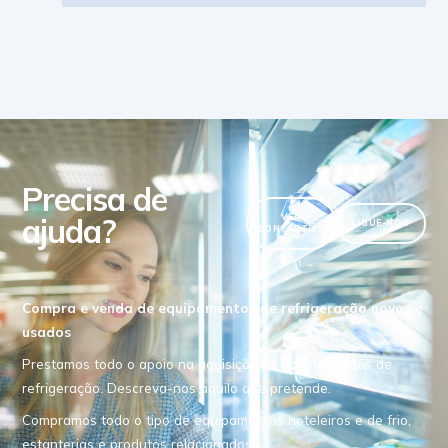
Precisa de
ajuda?
VER
LIGUE-NOS
CONTACTOS
Compra e venda de equipamentos de refrigeração novos e
usados
Prestamos todo o apoio na aquisição de equipamentos de
refrigeração. Descreva-nos aquilo que pretende.
Compramos todo o tipo de equipamentos hoteleiros e de frio,
estanterias e produtos relacionados.