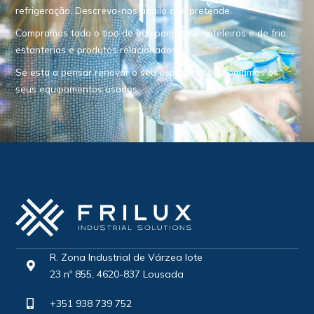
refrigeração. Descreva-nos aquilo que pretende.
Compramos todo o tipo de equipamentos hoteleiros e de frio,
estanterias e produtos relacionados.
Se esta a pensar renovar o seu espaço, nós retomamos os
seus equipamentos usados.
R. Zona Industrial de Várzea lote
23 nº 855, 4620-837 Lousada
+351 938 739 752