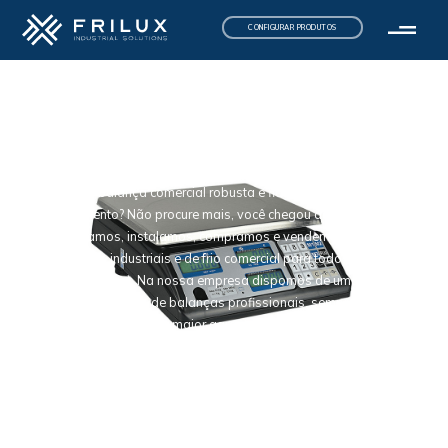
CONFIGURAR PRODUTOS
Balanças
Início
/
Talho e Charcutaria
/ Balanças
comerciais
comerciais
Procura uma balança comercial robusta e fiável para o seu
estabelecimento? Não procure mais, você chegou ao sítio certo. Na
Frilux reparamos, instalamos, compramos e vendemos artigos,
equipamentos industriais e de frio comercial para todo o país
(continente e ilhas). Na nossa empresa dispomos de uma vasta e
diversificada seleção de balanças profissionais, sempre aos
melhores preços e com a maior garantia de satisfação. Basta você
escolher os artigos que mais se adaptam às necessidades do seu
negócio, quer em relação às características, dimensão e aparência
dos produtos, etc. Porquê esperar mais? Faça já aqui a sua compra!