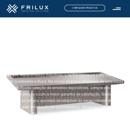
CONFIGURAR PRODUTOS
Expositores de
Início
/
Supermercado
/ Expositores de
peixe
peixe
Procura um armário expositor próprio para peixe, robusto e fiável
para o seu estabelecimento? Não procure mais, você chegou ao sítio
certo. Na Frilux reparamos, instalamos, compramos e vendemos
artigos, equipamentos industriais e de frio comercial para todo o
país (continente e ilhas). Na nossa empresa dispomos de uma vasta
e diversificada seleção de armários expositores, sempre aos
melhores preços e com a maior garantia de satisfação. Basta você
escolher os artigos que mais se adaptam às necessidades do seu
negócio, quer em relação às características, dimensão e aparência
dos produtos, etc. Porquê esperar mais? Faça já aqui a sua compra!