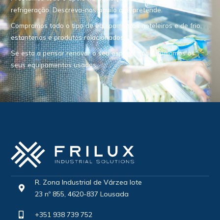
refrigeração. Descreva-nos aquilo que pretende.
Compramos todo o tipo de equipamentos hoteleiros e de frio,
estanterias e produtos relacionados.
Se esta a pensar renovar o seu espaço, nós retomamos os
seus equipamentos usados.
R. Zona Industrial de Várzea lote
23 nº 855, 4620-837 Lousada
+351 938 739 752