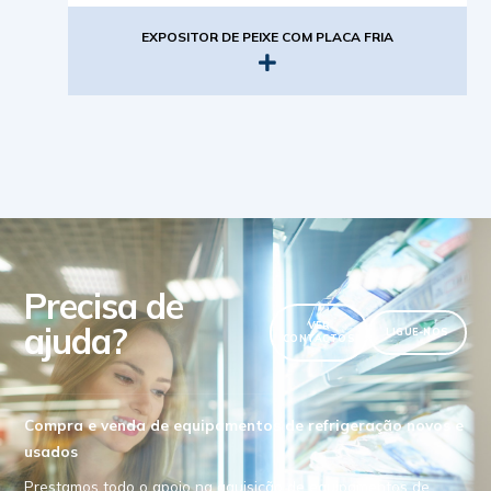
EXPOSITOR DE PEIXE COM PLACA FRIA
Precisa de
ajuda?
VER
LIGUE-NOS
CONTACTOS
Compra e venda de equipamentos de refrigeração novos e
usados
Prestamos todo o apoio na aquisição de equipamentos de