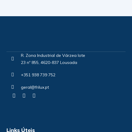
R. Zona Industrial de Várzea lote
23 nº 855, 4620-837 Lousada
+351 938 739 752
geral@frilux.pt
Links Úteis