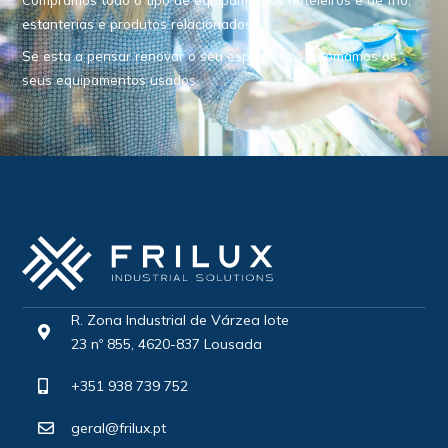
estanterias e produtos relacionados.
Se esta a pensar renovar o seu espaço, nós retomamos os
seus equipamentos usados.
R. Zona Industrial de Várzea lote
23 nº 855, 4620-837 Lousada
+351 938 739 752
geral@frilux.pt