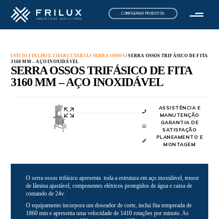
CONFIGURAR PRODUTOS
INÍCIO
/
TALHO E CHARCUTARIA
/
SERRA OSSOS
/ SERRA OSSOS TRIFÁSICO DE FITA
3160 MM – AÇO INOXIDÁVEL
SERRA OSSOS TRIFÁSICO DE FITA
3160 MM – AÇO INOXIDÁVEL
ASSISTÊNCIA E
MANUTENÇÃO
GARANTIA DE
SATISFAÇÃO
PLANEAMENTO E
MONTAGEM
O serra ossos trifásico apresenta toda a estrutura em aço inoxidável, tensor
de lâmina ajustável, componentes elétricos protegidos de água e caixa de
comando de 24v.
O equipamento incorpora um doseador de corte, inclui fita temperada de
1860 mm e apresenta uma velocidade de 1410 rotações por minuto. As