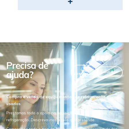
Precisa de
ajuda?
VER
LIGUE-NOS
CONTACTOS
Compra e venda de equipamentos de refrigeração novos e
usados
Prestamos todo o apoio na aquisição de equipamentos de
refrigeração. Descreva-nos aquilo que pretende.
Compramos todo o tipo de equipamentos hoteleiros e de frio,