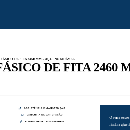
IFÁSICO DE FITA 2460 MM – AÇO INOXIDÁVEL
ÁSICO DE FITA 2460 
ASSISTÊNCIA E MANUTENÇÃO
GARANTIA DE SATISFAÇÃO
O serra ossos
PLANEAMENTO E MONTAGEM
lâmina ajust