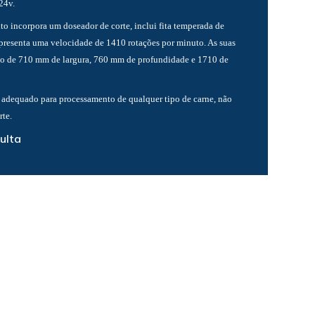
24v.
o incorpora um doseador de corte, inclui fita temperada de
resenta uma velocidade de 1410 rotações por minuto. As suas
o de 710 mm de largura, 760 mm de profundidade e 1710 de
 adequado para processamento de qualquer tipo de carne, não
rte.
ulta