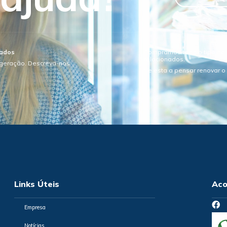
sados
Compramos todo o tipo de e
relacionados.
igeração. Descreva-nos
Se esta a pensar renovar 
Links Úteis
Aco
Empresa
Notícias