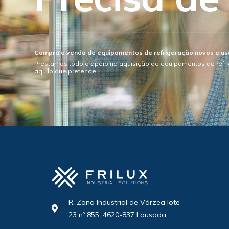
Compra e venda de equipamentos de refrigeração novos e u
Prestamos todo o apoio na aquisição de equipamentos de refr
aquilo que pretende.
R. Zona Industrial de Várzea lote
23 nº 855, 4620-837 Lousada