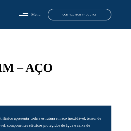
Menu
CONFIGURAR PRODUTOS
MM – AÇO
 trifásico apresenta toda a estrutura em aço inoxidável, tensor de
ável, componentes elétricos protegidos de água e caixa de