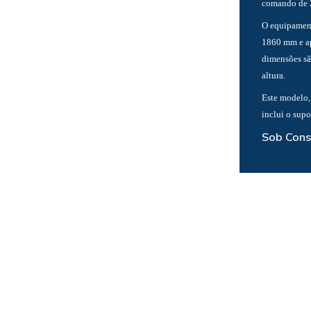
comando de 
O equipament
1860 mm e ap
dimensões sã
altura.
Este modelo,
inclui o supo
Sob Cons