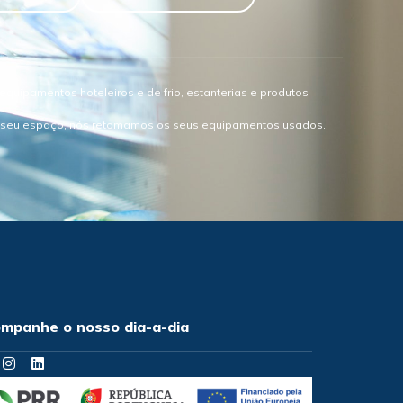
quipamentos hoteleiros e de frio, estanterias e produtos
o seu espaço, nós retomamos os seus equipamentos usados.
mpanhe o nosso dia-a-dia