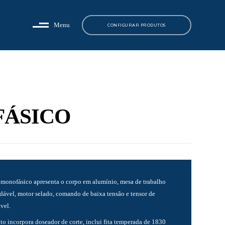
Menu
CONFIGURAR PRODUTOS
FÁSICO
s monofásico apresenta o corpo em alumínio, mesa de trabalho
dável, motor selado, comando de baixa tensão e tensor de
vel.
o incorpora doseador de corte, inclui fita temperada de 1830