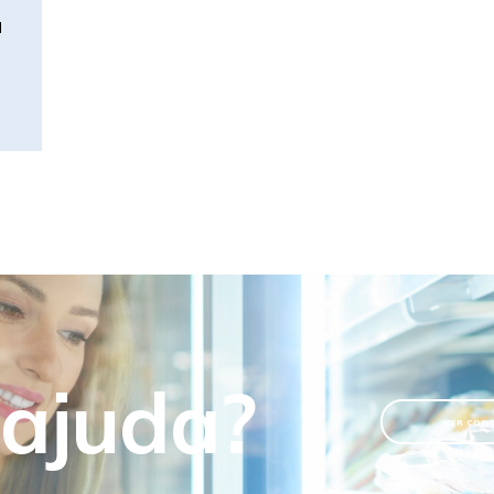
M
 ajuda?
VER CON