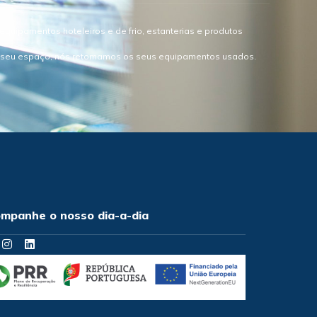
quipamentos hoteleiros e de frio, estanterias e produtos
o seu espaço, nós retomamos os seus equipamentos usados.
mpanhe o nosso dia-a-dia