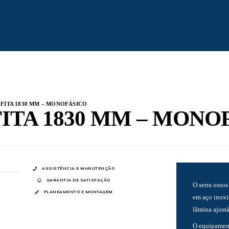
 FITA 1830 MM – MONOFÁSICO
FITA 1830 MM – MONO
ASSISTÊNCIA E MANUTENÇÃO
GARANTIA DE SATISFAÇÃO
O serra osso
PLANEAMENTO E MONTAGEM
em aço inoxi
lâmina ajustá
O equipament