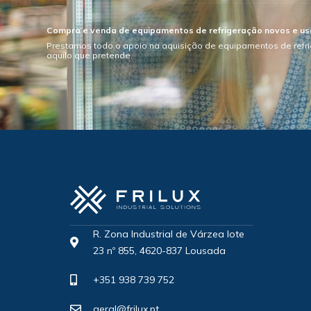
Compra e venda de equipamentos de refrigeração novos e u
Prestamos todo o apoio na aquisição de equipamentos de refr
aquilo que pretende.
R. Zona Industrial de Várzea lote
23 nº 855, 4620-837 Lousada
+351 938 739 752
geral@frilux.pt