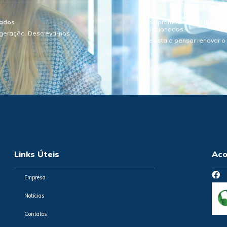
sados
Compramos todo o tipo de e
relacionados.
igeração. Descreva-nos
Se esta a pensar renovar 
Links Úteis
Aco
Empresa
Notícias
Contatos