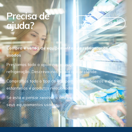
Precisa de
ajuda?
VER
LIGUE-NOS
CONTACTOS
Compra e venda de equipamentos de refrigeração novos e
usados
Prestamos todo o apoio na aquisição de equipamentos de
refrigeração. Descreva-nos aquilo que pretende.
Compramos todo o tipo de equipamentos hoteleiros e de frio,
estanterias e produtos relacionados.
Se esta a pensar renovar o seu espaço, nós retomamos os
seus equipamentos usados.