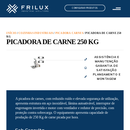
CONFIGURAR PRODUTOS
INÍCIO
/
COZINHAS INDUSTRIAIS
/
PICADORA CARNES
/ PICADORA DE CARNE 250
KG
PICADORA DE CARNE 250 KG
ASSISTÊNCIA E
MANUTENÇÃO
GARANTIA DE
SATISFAÇÃO
PLANEAMENTO E
MONTAGEM
A picadora de carnes, com reduzido ruído e elevada segurança de utilização,
apresenta estrutura em aço inoxidável, lâmina autoativável, interruptor de
engrenagem invertida e motor com ventilador e redutor de precisão, com
proteção contra sobrecarga. O equipamento apresenta capacidade de
produção de 250 Kg de carne picada por hora.