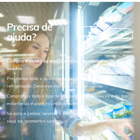
Precisa de
ajuda?
VER
LIGUE-NOS
CONTACTOS
Compra e venda de equipamentos de refrigeração novos e
usados
Prestamos todo o apoio na aquisição de equipamentos de
refrigeração. Descreva-nos aquilo que pretende.
Compramos todo o tipo de equipamentos hoteleiros e de frio,
estanterias e produtos relacionados.
Se esta a pensar renovar o seu espaço, nós retomamos os
seus equipamentos usados.