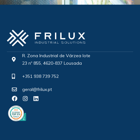
R. Zona Industrial de Várzea lote
23 nº 855, 4620-837 Lousada
+351 938 739 752
geral@frilux.pt