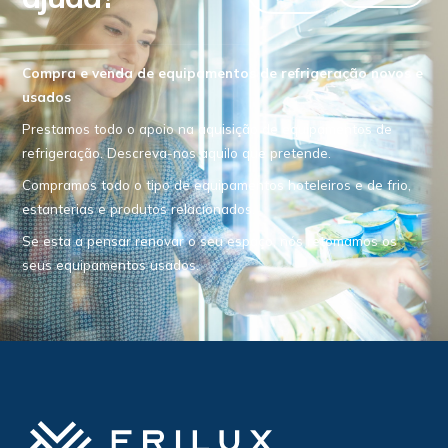
Compra e venda de equipamentos de refrigeração novos e
usados
Prestamos todo o apoio na aquisição de equipamentos de
refrigeração. Descreva-nos aquilo que pretende.
Compramos todo o tipo de equipamentos hoteleiros e de frio,
estanterias e produtos relacionados.
Se esta a pensar renovar o seu espaço, nós retomamos os
seus equipamentos usados.