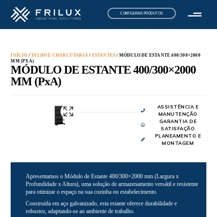
CONFIGURAR PRODUTOS
INÍCIO
/
TALHO E CHARCUTARIA
/
ESTANTES
/ MÓDULO DE ESTANTE 400/300×2000
MM (PXA)
MÓDULO DE ESTANTE 400/300×2000
MM (PxA)
ASSISTÊNCIA E
MANUTENÇÃO
GARANTIA DE
SATISFAÇÃO
PLANEAMENTO E
MONTAGEM
Apresentamos o Módulo de Estante 400/300×2000 mm (Largura x
Profundidade x Altura), uma solução de armazenamento versátil e resistente
para otimizar o espaço na sua cozinha ou estabelecimento.
Construída em aço galvanizado, esta estante oferece durabilidade e
robustez, adaptando-se ao ambiente de trabalho.