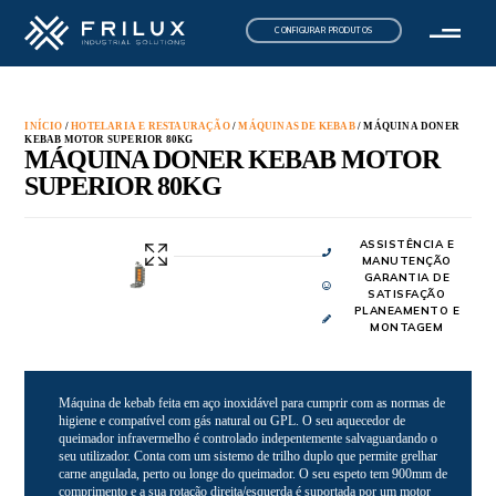
CONFIGURAR PRODUTOS
INÍCIO
/
HOTELARIA E RESTAURAÇÃO
/
MÁQUINAS DE KEBAB
/ MÁQUINA DONER
KEBAB MOTOR SUPERIOR 80KG
MÁQUINA DONER KEBAB MOTOR
SUPERIOR 80KG
ASSISTÊNCIA E
MANUTENÇÃO
GARANTIA DE
SATISFAÇÃO
PLANEAMENTO E
MONTAGEM
Máquina de kebab feita em aço inoxidável para cumprir com as normas de
higiene e compatível com gás natural ou GPL. O seu aquecedor de
queimador infravermelho é controlado indepentemente salvaguardando o
seu utilizador. Conta com um sistemo de trilho duplo que permite grelhar
carne angulada, perto ou longe do queimador. O seu espeto tem 900mm de
comprimento e a sua rotação direita/esquerda é suportada por um motor