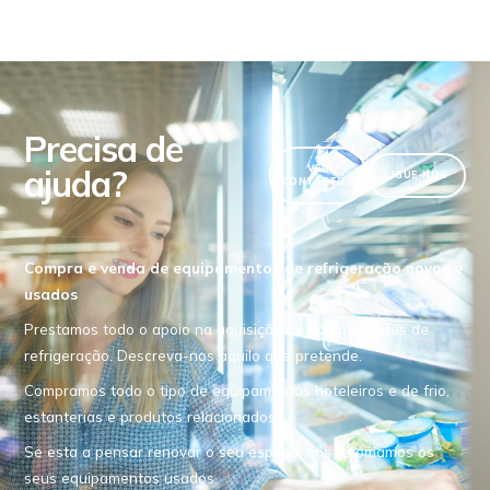
Precisa de
ajuda?
VER
LIGUE-NOS
CONTACTOS
Compra e venda de equipamentos de refrigeração novos e
usados
Prestamos todo o apoio na aquisição de equipamentos de
refrigeração. Descreva-nos aquilo que pretende.
Compramos todo o tipo de equipamentos hoteleiros e de frio,
estanterias e produtos relacionados.
Se esta a pensar renovar o seu espaço, nós retomamos os
seus equipamentos usados.