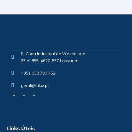
R. Zona Industrial de Várzea lote
23 nº 855, 4620-837 Lousada
+351 938 739 752
geral@frilux.pt
Links Úteis