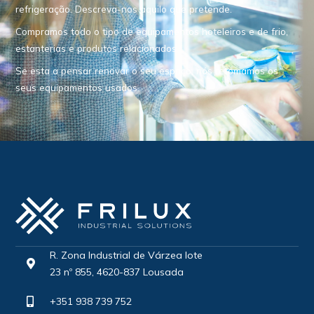
refrigeração. Descreva-nos aquilo que pretende.
Compramos todo o tipo de equipamentos hoteleiros e de frio,
estanterias e produtos relacionados.
Se esta a pensar renovar o seu espaço, nós retomamos os
seus equipamentos usados.
R. Zona Industrial de Várzea lote
23 nº 855, 4620-837 Lousada
+351 938 739 752