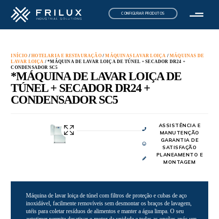
CONFIGURAR PRODUTOS
INÍCIO
/
HOTELARIA E RESTAURAÇÃO
/
MÁQUINAS LAVAR LOIÇA
/
MÁQUINAS DE
LAVAR LOIÇA
/ *MÁQUINA DE LAVAR LOIÇA DE TÚNEL + SECADOR DR24 +
CONDENSADOR SC5
*MÁQUINA DE LAVAR LOIÇA DE
TÚNEL + SECADOR DR24 +
CONDENSADOR SC5
ASSISTÊNCIA E
MANUTENÇÃO
GARANTIA DE
SATISFAÇÃO
PLANEAMENTO E
MONTAGEM
Máquina de lavar loiça de túnel com filtros de proteção e cubas de aço
inoxidável, facilmente removíveis sem desmontar os braços de lavagem,
utéis para coletar resíduos de alimentos e manter a água limpa. O seu