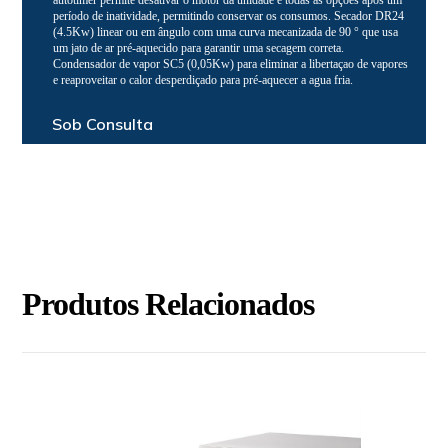
autotimer permite desativar o motor da unidade e todas as opções após um
período de inatividade, permitindo conservar os consumos. Secador DR24
(4.5Kw) linear ou em ângulo com uma curva mecanizada de 90 ° que usa
um jato de ar pré-aquecido para garantir uma secagem correta.
Condensador de vapor SC5 (0,05Kw) para eliminar a libertaçao de vapores
e reaproveitar o calor desperdiçado para pré-aquecer a agua fria.
Sob Consulta
Produtos Relacionados