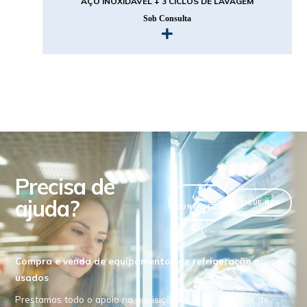
AÇO INOXIDÁVEL + 3 CICLOS DE LAVAGEM
Sob Consulta
Precisa de
ajuda?
VER
LIGUE-NOS
CONTACTOS
Compra e venda de equipamentos de refrigeração novos e
usados
Prestamos todo o apoio na aquisição de equipamentos de