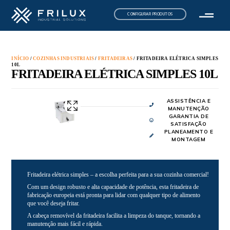
CONFIGURAR PRODUTOS
INÍCIO
/
COZINHAS INDUSTRIAIS
/
FRITADEIRAS
/ FRITADEIRA ELÉTRICA SIMPLES
10L
FRITADEIRA ELÉTRICA SIMPLES 10L
ASSISTÊNCIA E
MANUTENÇÃO
GARANTIA DE
SATISFAÇÃO
PLANEAMENTO E
MONTAGEM
Fritadeira elétrica simples – a escolha perfeita para a sua cozinha comercial!
Com um design robusto e alta capacidade de potência, esta fritadeira de
fabricação europeia está pronta para lidar com qualquer tipo de alimento
que você deseja fritar.
A cabeça removível da fritadeira facilita a limpeza do tanque, tornando a
manutenção mais fácil e rápida.