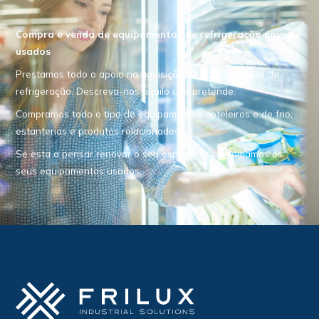
Compra e venda de equipamentos de refrigeração novos e
usados
Prestamos todo o apoio na aquisição de equipamentos de
refrigeração. Descreva-nos aquilo que pretende.
Compramos todo o tipo de equipamentos hoteleiros e de frio,
estanterias e produtos relacionados.
Se esta a pensar renovar o seu espaço, nós retomamos os
seus equipamentos usados.