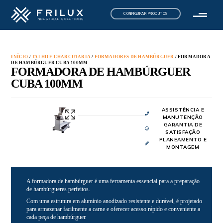
CONFIGURAR PRODUTOS
INÍCIO
/
TALHO E CHARCUTARIA
/
FORMADORES DE HAMBÚRGUER
/ FORMADORA
DE HAMBÚRGUER CUBA 100MM
FORMADORA DE HAMBÚRGUER
CUBA 100MM
ASSISTÊNCIA E
MANUTENÇÃO
GARANTIA DE
SATISFAÇÃO
PLANEAMENTO E
MONTAGEM
A formadora de hambúrguer é uma ferramenta essencial para a preparação
de hambúrgueres perfeitos.
Com uma estrutura em alumínio anodizado resistente e durável, é projetado
para armazenar facilmente a carne e oferecer acesso rápido e conveniente a
cada peça de hambúrguer.