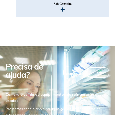
Sob Consulta
Precisa de
ajuda?
VER
LIGUE-NOS
CONTACTOS
Compra e venda de equipamentos de refrigeração novos e
usados
Prestamos todo o apoio na aquisição de equipamentos de
refrigeração. Descreva-nos aquilo que pretende.