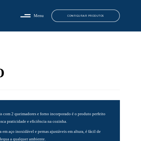
Menu
CONFIGURAR PRODUTOS
O
s com 2 queimadores e forno incorporado é o produto perfeito
ca praticidade e eficiência na cozinha.
 em aço inoxidável e pernas ajustáveis em altura, é fácil de
adequa a qualquer ambiente.