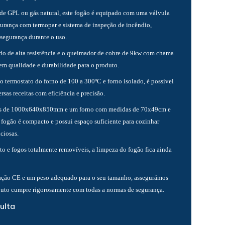
e GPL ou gás natural, este fogão é equipado com uma válvula
gurança com termopar e sistema de inspeção de incêndio,
 segurança durante o uso.
ido de alta resistência e o queimador de cobre de 9kw com chama
cem qualidade e durabilidade para o produto.
o termostato do forno de 100 a 300ºC e forno isolado, é possível
rsas receitas com eficiência e precisão.
 de 1000x640x850mm e um forno com medidas de 70x49cm e
e fogão é compacto e possui espaço suficiente para cozinhar
iciosas.
to e fogos totalmente removíveis, a limpeza do fogão fica ainda
ação CE e um peso adequado para o seu tamanho, assegurámos
duto cumpre rigorosamente com todas a normas de segurança.
ulta