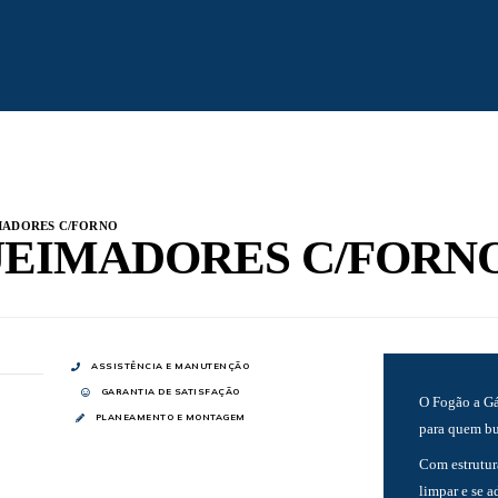
IMADORES C/FORNO
QUEIMADORES C/FORN
ASSISTÊNCIA E MANUTENÇÃO
GARANTIA DE SATISFAÇÃO
O Fogão a Gá
PLANEAMENTO E MONTAGEM
para quem bus
Com estrutura
limpar e se 