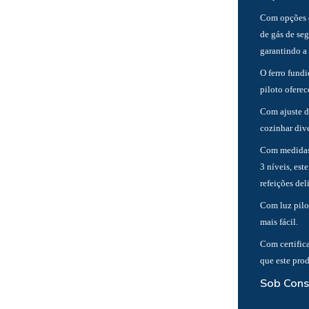
Com opções d
de gás de se
garantindo a
O ferro fund
piloto ofere
Com ajuste d
cozinhar dive
Com medidas
3 níveis, est
refeições del
Com luz pilo
mais fácil.
Com certific
que este pro
Sob Cons