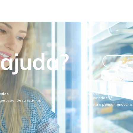
 ajuda?
VER CON
sados
Compramos todo o tipo de e
relacionados.
igeração. Descreva-nos
Se esta a pensar renovar 