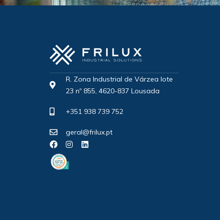
R. Zona Industrial de Várzea lote
23 nº 855, 4620-837 Lousada
+351 938 739 752
geral@frilux.pt