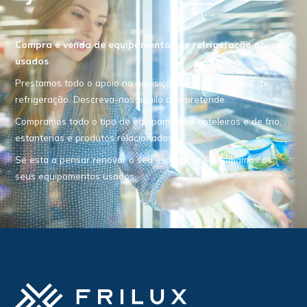
Compra e venda de equipamentos de refrigeração novos e
usados
Prestamos todo o apoio na aquisição de equipamentos de
refrigeração. Descreva-nos aquilo que pretende.
Compramos todo o tipo de equipamentos hoteleiros e de frio,
estanterias e produtos relacionados.
Se esta a pensar renovar o seu espaço, nós retomamos os
seus equipamentos usados.