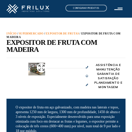
CONFIGURAR PRODUTOS
INÍCIO
/
SUPERMERCADO
/
EXPOSITOR DE FRUTAS
/ EXPOSITOR DE FRUTA COM
MADEIRA
EXPOSITOR DE FRUTA COM
MADEIRA
ASSISTÊNCIA E
MANUTENÇÃO
GARANTIA DE
SATISFAÇÃO
PLANEAMENTO E
MONTAGEM
O expositor de fruta em aço galvanizado, com madeira nas laterais e topos,
apresenta 1250 mm de largura, 1300 mm de profundidade, 1450 de altura e
3 níveis de exposição. Especialmente desenvolvido para uma exposição
otimizada com foco em destacar as frutas e legumes, o expositor permite a
colocação de três cestos (600×400 mm) por nível, num total de 9 por lado e
18 por módulo.