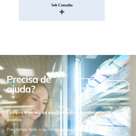
Sob Consulta
Precisa de
ajuda?
VER
LIGUE-NOS
CONTACTOS
Compra e venda de equipamentos de refrigeração novos e
usados
Prestamos todo o apoio na aquisição de equipamentos de