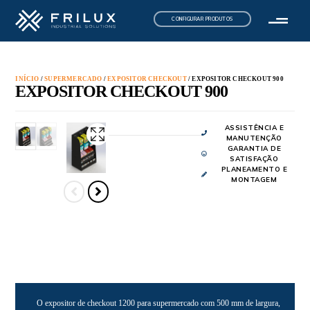
CONFIGURAR PRODUTOS
INÍCIO
/
SUPERMERCADO
/
EXPOSITOR CHECKOUT
/ EXPOSITOR CHECKOUT 900
EXPOSITOR CHECKOUT 900
ASSISTÊNCIA E
MANUTENÇÃO
GARANTIA DE
SATISFAÇÃO
PLANEAMENTO E
MONTAGEM
O expositor de checkout 1200 para supermercado com 500 mm de largura,