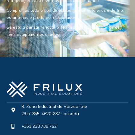
refrigeração. Descreva-nos aquilo que pretende.
Compramos todo o tipo de equipamentos hoteleiros e de frio,
estanterias e produtos relacionados.
Se esta a pensar renovar o seu espaço, nós retomamos os
seus equipamentos usados.
R. Zona Industrial de Várzea lote
23 nº 855, 4620-837 Lousada
+351 938 739 752