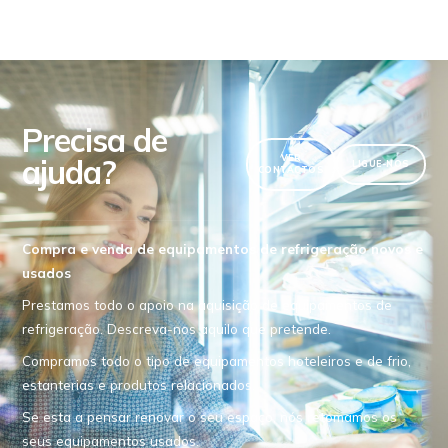
Precisa de
ajuda?
VER
LIGUE-NOS
CONTACTOS
Compra e venda de equipamentos de refrigeração novos e
usados
Prestamos todo o apoio na aquisição de equipamentos de
refrigeração. Descreva-nos aquilo que pretende.
Compramos todo o tipo de equipamentos hoteleiros e de frio,
estanterias e produtos relacionados.
Se esta a pensar renovar o seu espaço, nós retomamos os
seus equipamentos usados.