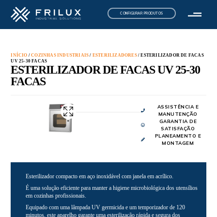
CONFIGURAR PRODUTOS
INÍCIO
/
COZINHAS INDUSTRIAIS
/
ESTERILIZADORES
/ ESTERILIZADOR DE FACAS
UV 25-30 FACAS
ESTERILIZADOR DE FACAS UV 25-30
FACAS
ASSISTÊNCIA E
MANUTENÇÃO
GARANTIA DE
SATISFAÇÃO
PLANEAMENTO E
MONTAGEM
Esterilizador compacto em aço inoxidável com janela em acrílico.
É uma solução eficiente para manter a higiene microbiológica dos utensílios
em cozinhas profissionais.
Equipado com uma lâmpada UV germicida e um temporizador de 120
minutos, este aparelho garante uma esterilização rápida e segura dos