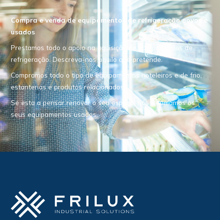
Compra e venda de equipamentos de refrigeração novos e
usados
Prestamos todo o apoio na aquisição de equipamentos de
refrigeração. Descreva-nos aquilo que pretende.
Compramos todo o tipo de equipamentos hoteleiros e de frio,
estanterias e produtos relacionados.
Se esta a pensar renovar o seu espaço, nós retomamos os
seus equipamentos usados.