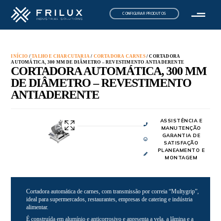
CONFIGURAR PRODUTOS
INÍCIO
/
TALHO E CHARCUTARIA
/
CORTADORA CARNES
/ CORTADORA
AUTOMÁTICA, 300 MM DE DIÂMETRO – REVESTIMENTO ANTIADERENTE
CORTADORA AUTOMÁTICA, 300 MM
DE DIÂMETRO – REVESTIMENTO
ANTIADERENTE
ASSISTÊNCIA E
MANUTENÇÃO
GARANTIA DE
SATISFAÇÃO
PLANEAMENTO E
MONTAGEM
Cortadora automática de carnes, com transmissão por correia “Multygrip”,
ideal para supermercados, restaurantes, empresas de catering e indústria
alimentar.
É construída em alumínio e anticorrosivo e apresenta a vela, a lâmina e a