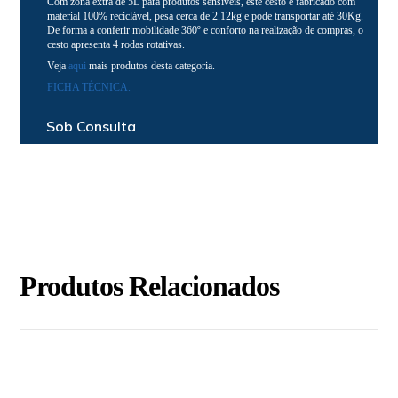
Com zona extra de 5L para produtos sensíveis, este cesto é fabricado com
material 100% reciclável, pesa cerca de 2.12kg e pode transportar até 30Kg.
De forma a conferir mobilidade 360º e conforto na realização de compras, o
cesto apresenta 4 rodas rotativas.
Veja
aqui
mais produtos desta categoria.
FICHA TÉCNICA.
Sob Consulta
Produtos Relacionados