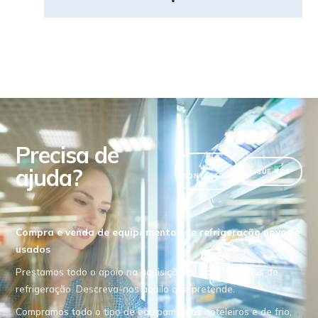
Precisa de
ajuda?
VER
LIGUE-NOS
CONTACTOS
Compra e venda de equipamentos de refrigeração novos e
usados
Prestamos todo o apoio na aquisição de equipamentos de
refrigeração. Descreva-nos aquilo que pretende.
Compramos todo o tipo de equipamentos hoteleiros e de frio,