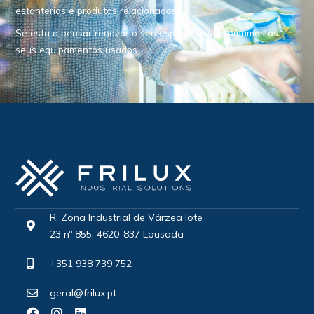
estanterias e produtos relacionados.
Se esta a pensar renovar o seu espaço, nós retomamos os
seus equipamentos usados.
R. Zona Industrial de Várzea lote
23 nº 855, 4620-837 Lousada
+351 938 739 752
geral@frilux.pt