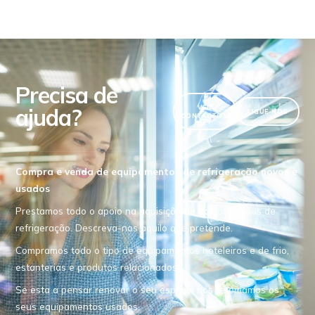
Precisa de
ajuda?
VER
LIGUE-NOS
CONTACTOS
Compra e venda de equipamentos de refrigeração novos e
usados
Prestamos todo o apoio na aquisição de equipamentos de
refrigeração. Descreva-nos aquilo que pretende.
Compramos todo o tipo de equipamentos hoteleiros e de frio,
estanterias e produtos relacionados.
Se esta a pensar renovar o seu espaço, nós retomamos os
seus equipamentos usados.