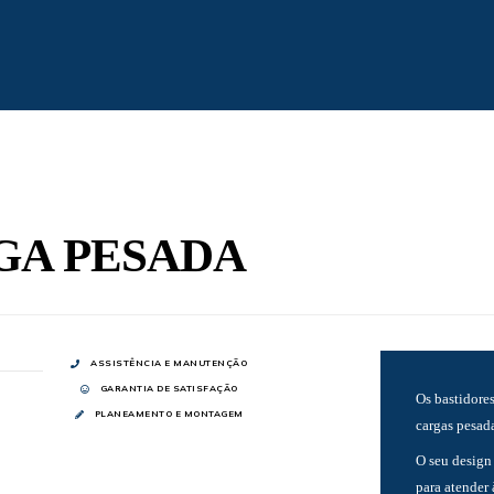
GA PESADA
ASSISTÊNCIA E MANUTENÇÃO
GARANTIA DE SATISFAÇÃO
Os bastidores
PLANEAMENTO E MONTAGEM
cargas pesada
O seu design 
para atender