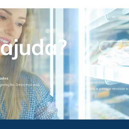
 ajuda?
VER CON
sados
Compramos todo o tipo de e
relacionados.
igeração. Descreva-nos
Se esta a pensar renovar 