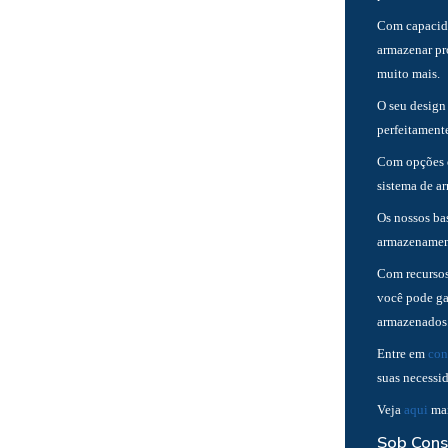
Com capacidad
armazenar pro
muito mais.
O seu design
perfeitament
Com opções d
sistema de a
Os nossos ba
armazenament
Com recursos
você pode gar
armazenados
Entre em
con
suas necessi
Veja
aqui
mai
Sob Cons