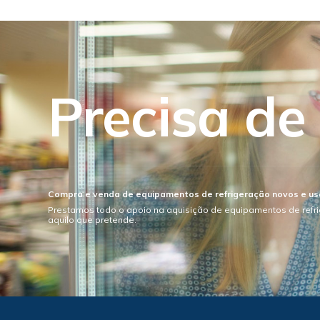
Precisa de
Compra e venda de equipamentos de refrigeração novos e u
Prestamos todo o apoio na aquisição de equipamentos de refr
aquilo que pretende.