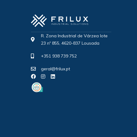
R. Zona Industrial de Várzea lote
23 nº 855, 4620-837 Lousada
+351 938 739 752
geral@frilux.pt