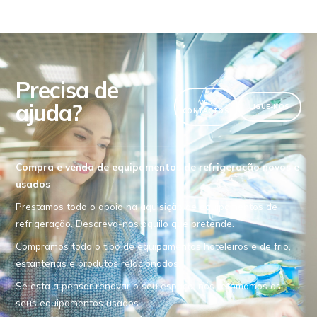
Precisa de
ajuda?
VER
LIGUE-NOS
CONTACTOS
Compra e venda de equipamentos de refrigeração novos e
usados
Prestamos todo o apoio na aquisição de equipamentos de
refrigeração. Descreva-nos aquilo que pretende.
Compramos todo o tipo de equipamentos hoteleiros e de frio,
estanterias e produtos relacionados.
Se esta a pensar renovar o seu espaço, nós retomamos os
seus equipamentos usados.