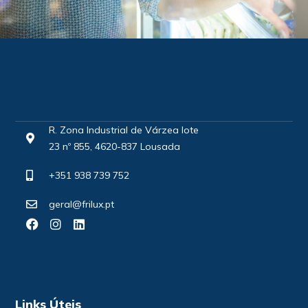
R. Zona Industrial de Várzea lote
23 nº 855, 4620-837 Lousada
+351 938 739 752
geral@frilux.pt
Links Úteis