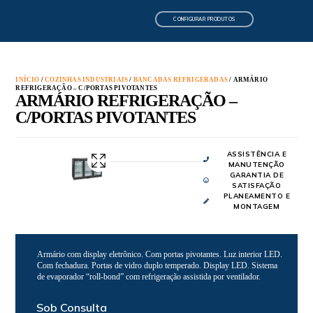
CONFIGURAR PRODUTOS
INÍCIO
/
COZINHAS INDUSTRIAIS
/
BANCADAS REFRIGERADAS
/ ARMÁRIO
REFRIGERAÇÃO – C/PORTAS PIVOTANTES
ARMÁRIO REFRIGERAÇÃO –
C/PORTAS PIVOTANTES
ASSISTÊNCIA E
MANUTENÇÃO
GARANTIA DE
SATISFAÇÃO
PLANEAMENTO E
MONTAGEM
Armário com display eletrônico. Com portas pivotantes. Luz interior LED.
Com fechadura. Portas de vidro duplo temperado. Display LED. Sistema
de evaporador “roll-bond” com refrigeração assistida por ventilador.
Sob Consulta