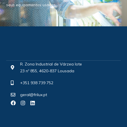
seus equipamentos usados.
R. Zona Industrial de Várzea lote
23 nº 855, 4620-837 Lousada
+351 938 739 752
geral@frilux.pt