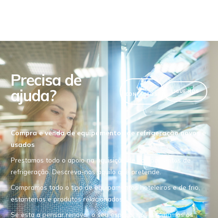
Precisa de
ajuda?
VER
LIGUE-NOS
CONTACTOS
Compra e venda de equipamentos de refrigeração novos e
usados
Prestamos todo o apoio na aquisição de equipamentos de
refrigeração. Descreva-nos aquilo que pretende.
Compramos todo o tipo de equipamentos hoteleiros e de frio,
estanterias e produtos relacionados.
Se esta a pensar renovar o seu espaço, nós retomamos os