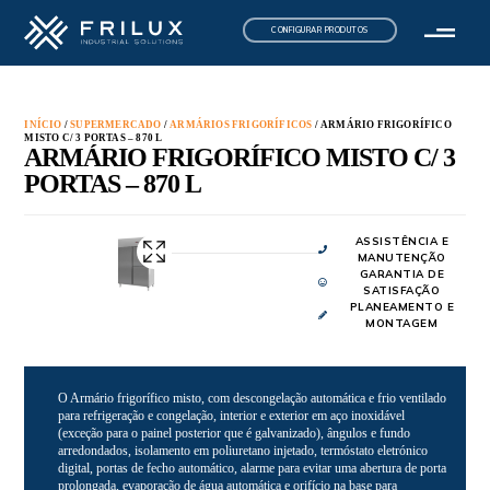
CONFIGURAR PRODUTOS
INÍCIO
/
SUPERMERCADO
/
ARMÁRIOS FRIGORÍFICOS
/ ARMÁRIO FRIGORÍFICO
MISTO C/ 3 PORTAS – 870 L
ARMÁRIO FRIGORÍFICO MISTO C/ 3
PORTAS – 870 L
ASSISTÊNCIA E
MANUTENÇÃO
GARANTIA DE
SATISFAÇÃO
PLANEAMENTO E
MONTAGEM
O Armário frigorífico misto, com descongelação automática e frio ventilado
para refrigeração e congelação, interior e exterior em aço inoxidável
(exceção para o painel posterior que é galvanizado), ângulos e fundo
arredondados, isolamento em poliuretano injetado, termóstato eletrónico
digital, portas de fecho automático, alarme para evitar uma abertura de porta
prolongada, evaporação de água automática e orifício na base para