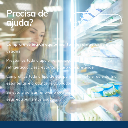
Precisa de
ajuda?
VER
LIGUE-NOS
CONTACTOS
Compra e venda de equipamentos de refrigeração novos e
usados
Prestamos todo o apoio na aquisição de equipamentos de
refrigeração. Descreva-nos aquilo que pretende.
Compramos todo o tipo de equipamentos hoteleiros e de frio,
estanterias e produtos relacionados.
Se esta a pensar renovar o seu espaço, nós retomamos os
seus equipamentos usados.