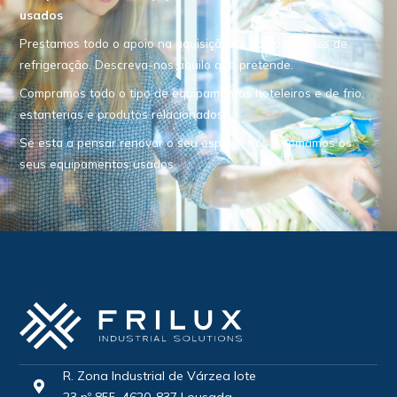
usados
Prestamos todo o apoio na aquisição de equipamentos de
refrigeração. Descreva-nos aquilo que pretende.
Compramos todo o tipo de equipamentos hoteleiros e de frio,
estanterias e produtos relacionados.
Se esta a pensar renovar o seu espaço, nós retomamos os
seus equipamentos usados.
R. Zona Industrial de Várzea lote
23 nº 855, 4620-837 Lousada