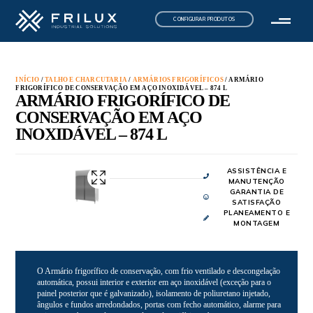
CONFIGURAR PRODUTOS
INÍCIO
/
TALHO E CHARCUTARIA
/
ARMÁRIOS FRIGORÍFICOS
/ ARMÁRIO
FRIGORÍFICO DE CONSERVAÇÃO EM AÇO INOXIDÁVEL – 874 L
ARMÁRIO FRIGORÍFICO DE
CONSERVAÇÃO EM AÇO
INOXIDÁVEL – 874 L
ASSISTÊNCIA E
MANUTENÇÃO
GARANTIA DE
SATISFAÇÃO
PLANEAMENTO E
MONTAGEM
O Armário frigorífico de conservação, com frio ventilado e descongelação
automática, possui interior e exterior em aço inoxidável (exceção para o
painel posterior que é galvanizado), isolamento de poliuretano injetado,
ângulos e fundos arredondados, portas com fecho automático, alarme para