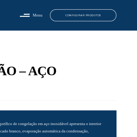
Menu
CONFIGURAR PRODUTOS
ÃO – AÇO
gorífico de congelação em aço inoxidável apresenta o interior
acado branco, evaporação automática da condensação,