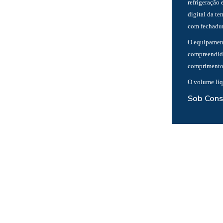
refrigeração 
digital da te
com fechadur
O equipamento
compreendida
comprimento
O volume líq
Sob Cons