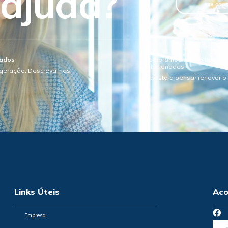
 ajuda?
VER CON
sados
Compramos todo o tipo de e
relacionados.
igeração. Descreva-nos
Se esta a pensar renovar 
Links Úteis
Aco
Empresa