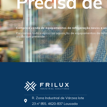
Precisa de
Compra e venda de equipamentos de refrigeração novos e u
Prestamos todo o apoio na aquisição de equipamentos de refr
aquilo que pretende.
R. Zona Industrial de Várzea lote
23 nº 855, 4620-837 Lousada