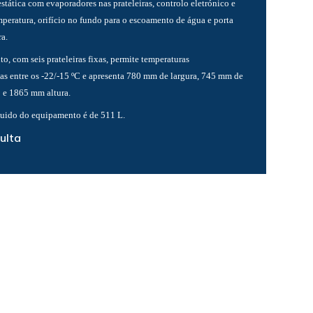
estática com evaporadores nas prateleiras, controlo eletrónico e
mperatura, orifício no fundo para o escoamento de água e porta
a.
, com seis prateleiras fixas, permite temperaturas
s entre os -22/-15 ºC e apresenta 780 mm de largura, 745 mm de
 e 1865 mm altura.
uido do equipamento é de 511 L.
ulta