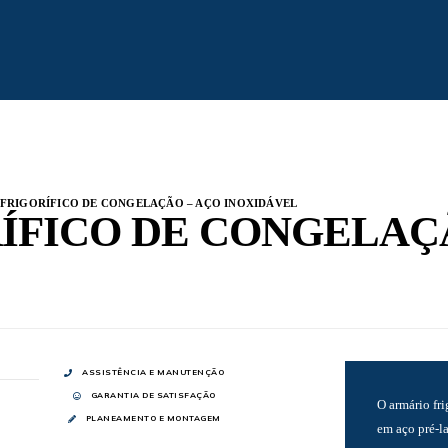
 FRIGORÍFICO DE CONGELAÇÃO – AÇO INOXIDÁVEL
ÍFICO DE CONGELAÇ
ASSISTÊNCIA E MANUTENÇÃO
GARANTIA DE SATISFAÇÃO
O armário fri
PLANEAMENTO E MONTAGEM
em aço pré-l