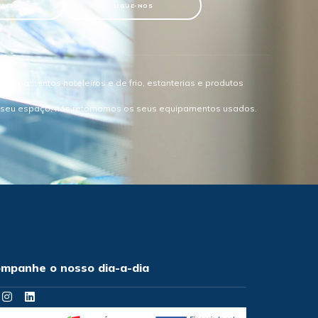
TACTOS
LIGUE-NOS
quipamentos hoteleiros e de frio, estanterias e produtos
o seu espaço, nós retomamos os seus equipamentos usados.
mpanhe o nosso dia-a-dia