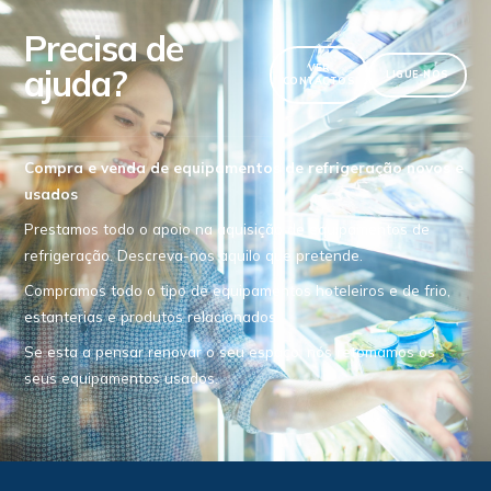
Precisa de
ajuda?
VER
LIGUE-NOS
CONTACTOS
Compra e venda de equipamentos de refrigeração novos e
usados
Prestamos todo o apoio na aquisição de equipamentos de
refrigeração. Descreva-nos aquilo que pretende.
Compramos todo o tipo de equipamentos hoteleiros e de frio,
estanterias e produtos relacionados.
Se esta a pensar renovar o seu espaço, nós retomamos os
seus equipamentos usados.