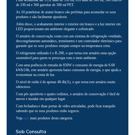
Pode armazenar até 1152 latas de 330 ml, 816 latas de 500 ml, 560 frascos
de 330 ml e 560 garrafas de 500 ml PET.
As 10 prateleiras de arame branco são perfeitas para acomodar os seus
produtos e são facilmente ajustáveis.
Além disso, o acabamento interior e exterior em branco e a luz interior em
LED proporcionam um ambiente elegante e sofisticado.
O armário de conservação conta com um sistema de refrigeração ventilado,
descongelamento automático, termómetro e um controlador eletrónico para
garantir que os seus produtos estejam sempre na temperatura certa.
O refrigerante utilizado é o R-290, o que torna este armário uma opção
sustentável para quem se preocupa com o meio ambiente.
Com uma potência de entrada de 850W e consumo de energia de 6.68
kWh/24h, este armário apresenta baixo consumo de energia, o que ajuda a
economizar na conta de luz.
O nível de ruído é de apenas 48 db(A), o que torna este armário muito
silencioso.
Com pés ajustáveis e quatro rodízios, o armário de conservação é fácil de
mover e instalar em qualquer lugar.
Com fechadura e duas portas de vidro articuladas, pode ficar tranquilo
sabendo que os seus produtos estão seguros.
Veja
aqui
mais produtos desta categoria.
Sob Consulta