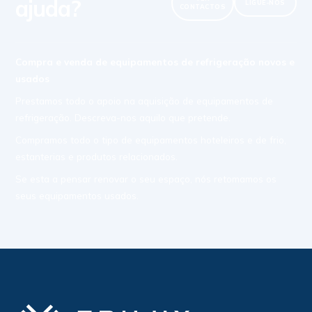
ajuda?
LIGUE-NOS
CONTACTOS
Compra e venda de equipamentos de refrigeração novos e
usados
Prestamos todo o apoio na aquisição de equipamentos de
refrigeração. Descreva-nos aquilo que pretende.
Compramos todo o tipo de equipamentos hoteleiros e de frio,
estanterias e produtos relacionados.
Se esta a pensar renovar o seu espaço, nós retomamos os
seus equipamentos usados.