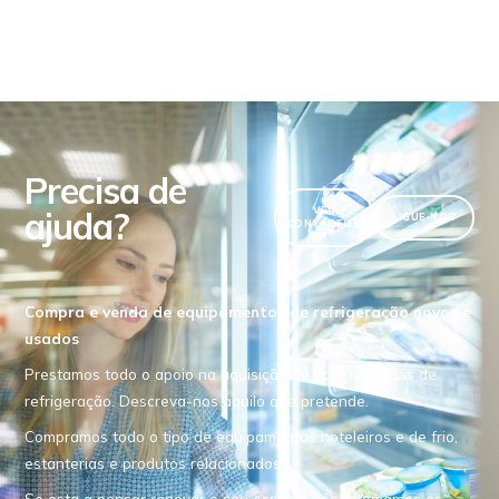
Precisa de
ajuda?
VER
LIGUE-NOS
CONTACTOS
Compra e venda de equipamentos de refrigeração novos e
usados
Prestamos todo o apoio na aquisição de equipamentos de
refrigeração. Descreva-nos aquilo que pretende.
Compramos todo o tipo de equipamentos hoteleiros e de frio,
estanterias e produtos relacionados.
Se esta a pensar renovar o seu espaço, nós retomamos os