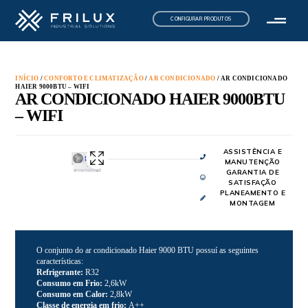
CONFIGURAR PRODUTOS
INÍCIO
/
CONFORTO E CLIMATIZAÇÃO
/
AR CONDICIONADO
/ AR CONDICIONADO
HAIER 9000BTU – WIFI
AR CONDICIONADO HAIER 9000BTU
– WIFI
ASSISTÊNCIA E
MANUTENÇÃO
GARANTIA DE
SATISFAÇÃO
PLANEAMENTO E
MONTAGEM
O conjunto do ar condicionado Haier 9000 BTU possuí as seguintes
características:
Refrigerante:
R32
Consumo em Frio:
2,6kW
Consumo em Calor:
2,8kW
Classe de energia em frio:
A++