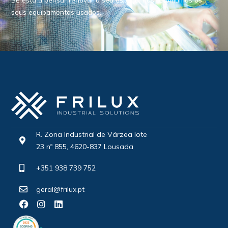
seus equipamentos usados.
R. Zona Industrial de Várzea lote
23 nº 855, 4620-837 Lousada
+351 938 739 752
geral@frilux.pt