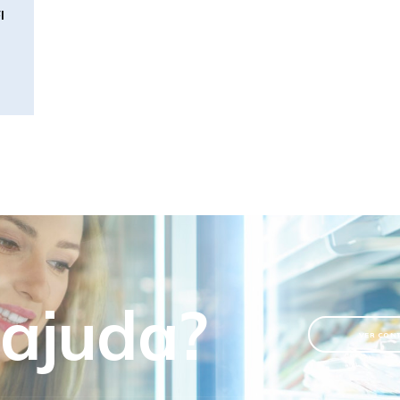
I
 ajuda?
VER CON