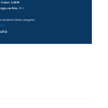
 Calor:
3,4kW
ergia em frio:
A++
s produtos desta categoria.
ICA.
ulta