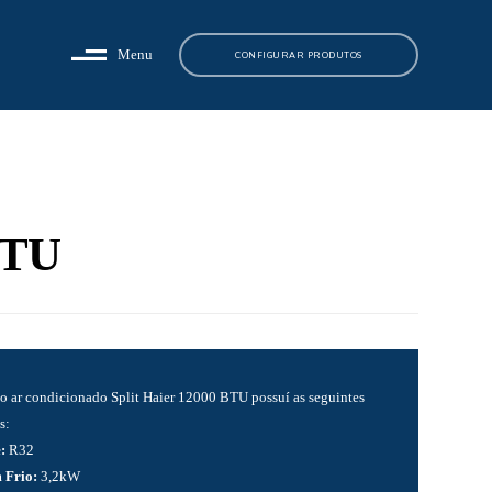
Menu
CONFIGURAR PRODUTOS
BTU
o ar condicionado Split Haier 12000 BTU possuí as seguintes
s:
e:
R32
 Frio:
3,2kW