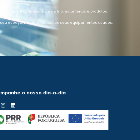
quipamentos hoteleiros e de frio, estanterias e produtos
o seu espaço, nós retomamos os seus equipamentos usados.
mpanhe o nosso dia-a-dia