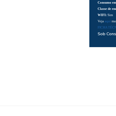
Consumo em
Classe de en
WIFI:
Sim
Veja
aqui
mai
FICHA TÉCN
Sob Cons