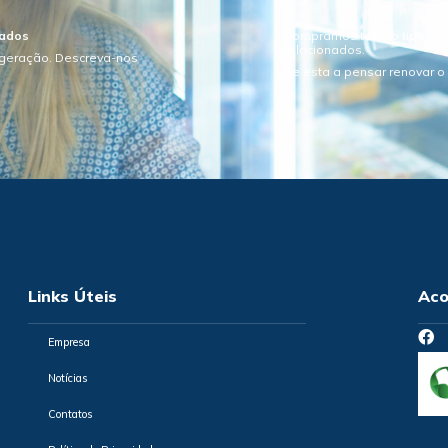
sados
Compramos todo o tipo de e
relacionados.
igeração. Descreva-nos
Se esta a pensar renovar 
Links Úteis
Aco
Empresa
Notícias
Contatos