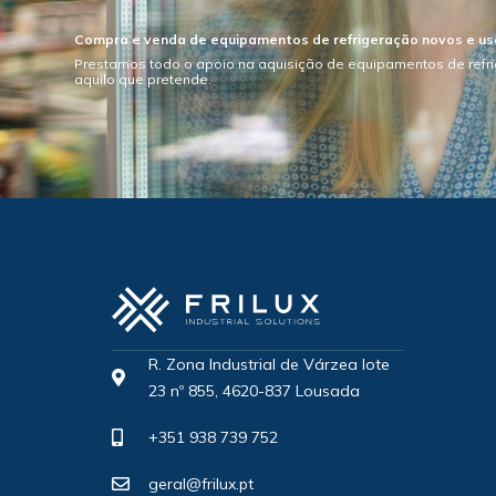
Compra e venda de equipamentos de refrigeração novos e u
Prestamos todo o apoio na aquisição de equipamentos de refr
aquilo que pretende.
R. Zona Industrial de Várzea lote
23 nº 855, 4620-837 Lousada
+351 938 739 752
geral@frilux.pt