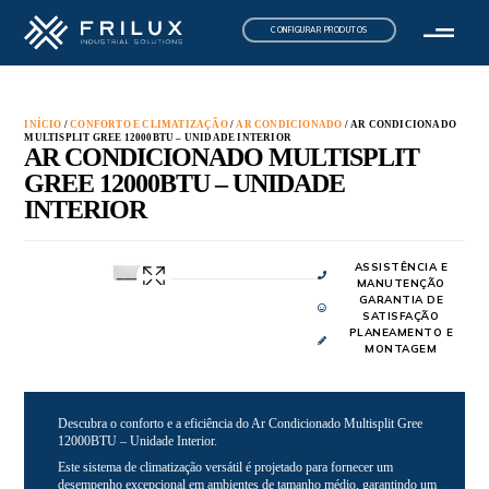
CONFIGURAR PRODUTOS
INÍCIO
/
CONFORTO E CLIMATIZAÇÃO
/
AR CONDICIONADO
/ AR CONDICIONADO
MULTISPLIT GREE 12000BTU – UNIDADE INTERIOR
AR CONDICIONADO MULTISPLIT
GREE 12000BTU – UNIDADE
INTERIOR
ASSISTÊNCIA E
MANUTENÇÃO
GARANTIA DE
SATISFAÇÃO
PLANEAMENTO E
MONTAGEM
Descubra o conforto e a eficiência do Ar Condicionado Multisplit Gree
12000BTU – Unidade Interior.
Este sistema de climatização versátil é projetado para fornecer um
desempenho excepcional em ambientes de tamanho médio, garantindo um